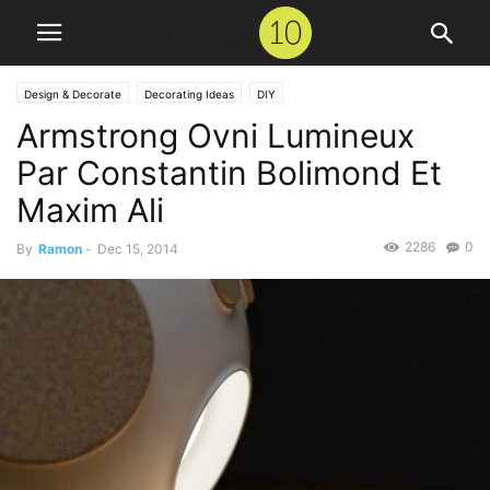
Design & Decorate
Decorating Ideas
DIY
Armstrong Ovni Lumineux
Par Constantin Bolimond Et
Maxim Ali
2286
0
By
Ramon
-
Dec 15, 2014